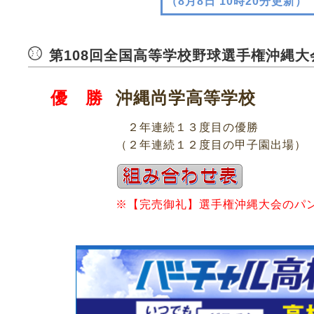
（8月8日 10時20分更新）
第108回全国高等学校野球選手権沖縄大
沖縄尚学高等学校
優 勝
２年連続１３度目の優勝
（２年連続１２度目の甲子園出場）
※【完売御礼】選手権沖縄大会のパ