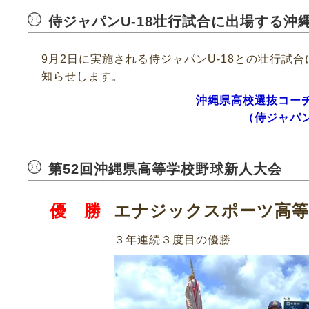
侍ジャパンU-18壮行試合に出場する沖
9月2日に実施される侍ジャパンU-18との壮行試
知らせします。
沖縄県高校選抜コー
（侍ジャパ
第52回沖縄県高等学校野球新人大会
優 勝
エナジックスポーツ高等
３年連続３度目の優勝