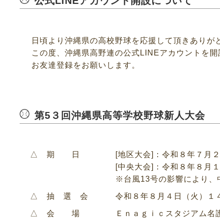
公式LINEアカウント開設について
日頃より沖縄県の高校野球を応援して頂きありが
この度、沖縄県高野連の公式LINEアカウントを
お友達登録をお願いします。
第5３回沖縄県高等学校野球新人大会
△ 期 日
[地区大会]：令和８年７月２
[中央大会]：令和８年８月１
※台風13号の影響により
△ 抽 選 会
令和８年８月４日（火）１
△ 会 場
Ｅｎａｇｉｃスタジアム名