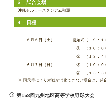
３．試合会場
沖縄セルラースタジアム那覇
４．日程
６月６日（土）
開始式（ ９：１
① （１０：０
② （１３：４
６月７日（日）
③ （１０：０
④ （１３：３
※
雨天等により対戦が消化できない場合は、試
第158回九州地区高等学校野球大会