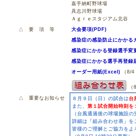
嘉手納町野球場
具志川野球場
Ａｇｒｅスタジアム北谷
△ 要 項 等
大会要項(PDF)
感染症の感染防止にかかるガ
感染症にかかる登録選手変更届
感染症にかかる選手再登録届(
オーダー用紙(Excel)
（8/4
（8
△ 重要なお知らせ
８月９日（日）の試合は
台
また、
第１試合開始時刻を
（台風通過後の球場施設の
詳細は「組み合わせ表」を
皆様のご理解とご協力をよ